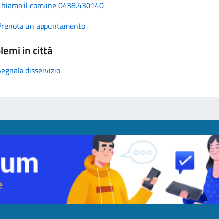
Chiama il comune 0438.430140
Prenota un appuntamento
lemi in città
Segnala disservizio