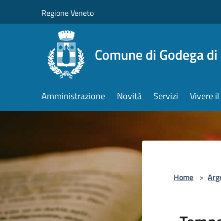
Salta al contenuto principale
Regione Veneto
Comune di Godega di
Amministrazione
Novità
Servizi
Vivere 
Home
>
Arg