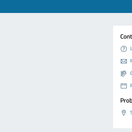
Cont
Prob