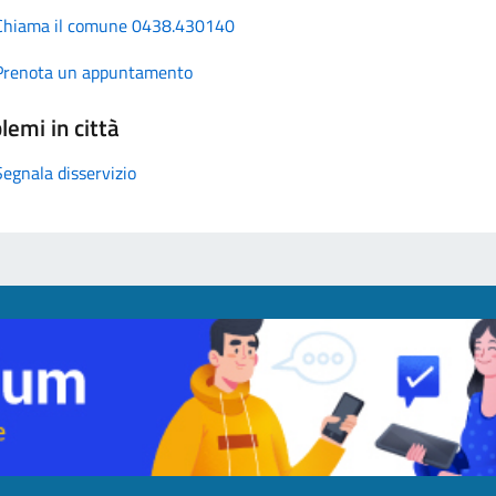
Chiama il comune 0438.430140
Prenota un appuntamento
lemi in città
Segnala disservizio