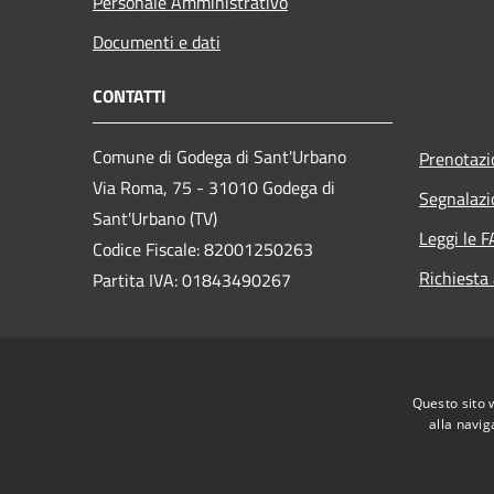
Personale Amministrativo
Documenti e dati
CONTATTI
Comune di Godega di Sant'Urbano
Prenotaz
Via Roma, 75 - 31010 Godega di
Segnalazi
Sant'Urbano (TV)
Leggi le 
Codice Fiscale: 82001250263
Richiesta
Partita IVA: 01843490267
PEC:
comunegodega@pec.it
Centralino Unico: 0438.430140
Questo sito 
alla navig