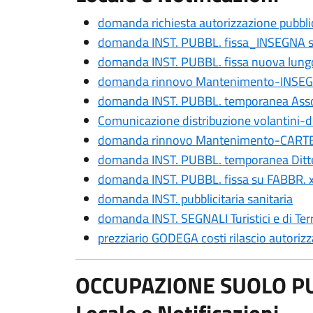
domanda richiesta autorizzazione pubblic
domanda INST. PUBBL. fissa_INSEGNA 
domanda INST. PUBBL. fissa nuova lungo
domanda rinnovo Mantenimento-INSEGNA
domanda INST. PUBBL. temporanea Asso
Comunicazione distribuzione volantini-d
domanda rinnovo Mantenimento-CARTELL
domanda INST. PUBBL. temporanea Ditt
domanda INST. PUBBL. fissa su FABBR. x 
domanda INST. pubblicitaria sanitaria
domanda INST. SEGNALI Turistici e di Terr
prezziario GODEGA costi rilascio autoriz
OCCUPAZIONE SUOLO PUB