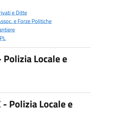
vati e Ditte
soc. e Forze Politiche
ntiere
GPL
olizia Locale e
Polizia Locale e