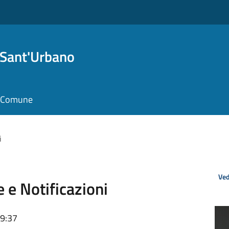
 Sant'Urbano
il Comune
i
Ved
e e Notificazioni
09:37