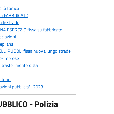
ità fonica
su FABBRICATO
 le strade
 ESERCZIO fissa su fabbricato
ciazioni
eplians
I PUBBL. fissa nuova lungo strade
e-Imprese
trasferimento ditta
itorio
zazioni pubblicità_2023
BLICO - Polizia