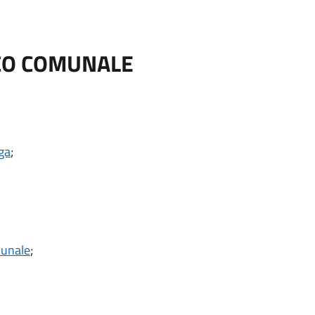
CO COMUNALE
ga
;
munale
;