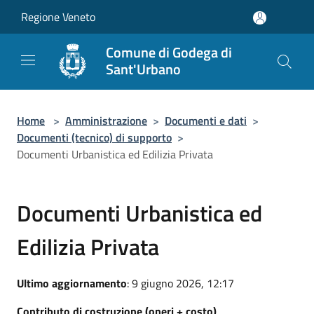
Salta al contenuto principale
Regione Veneto
Comune di Godega di
Sant'Urbano
Home
>
Amministrazione
>
Documenti e dati
>
Documenti (tecnico) di supporto
>
Documenti Urbanistica ed Edilizia Privata
Documenti Urbanistica ed
Edilizia Privata
Ultimo aggiornamento
: 9 giugno 2026, 12:17
Contributo di costruzione (oneri + costo)